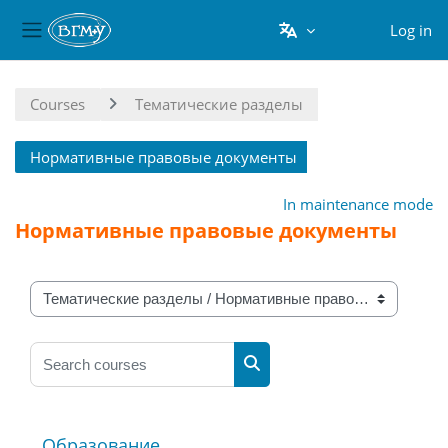
Log in
Side panel
Skip to main content
Courses
Тематические разделы
Нормативные правовые документы
In maintenance mode
Нормативные правовые документы
Course categories
Search courses
Search courses
Образование