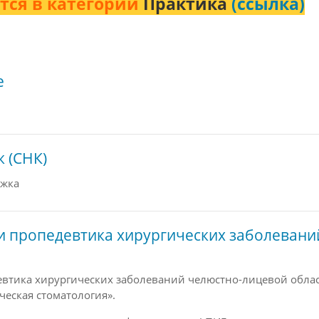
тся в категории
Практика
(ссылка)
e
 (СНК)
ужка
 и пропедевтика хирургических заболеван
евтика хирургических заболеваний челюстно-лицевой обла
ческая стоматология».