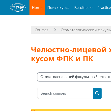
Home
Поиск курса
Faculties
Practice
Skip to main content
Courses
Стоматологический факуль
Челюстно-лицевой х
кусом ФПК и ПК
Course categories
Search courses
Search 