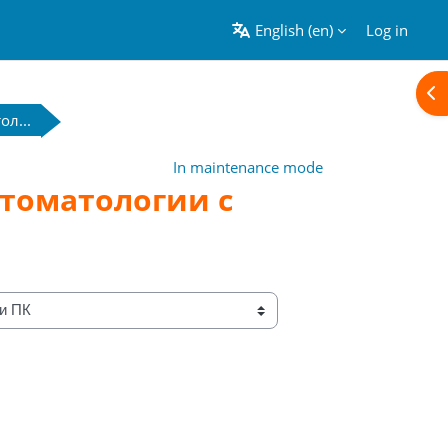
English ‎(en)‎
Log in
Ope
л...
In maintenance mode
томатологии с