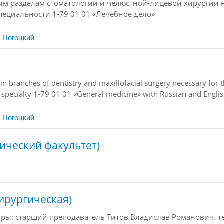
м разделам стоматологии и челюстной-лицевой хирургии 
пециальности 1-79 01 01 «Лечебное дело»
 Погоцкий
n branches of dentistry and maxillofacial surgery necessary
for 
y
specialty 1-79 01 01 «General medicine» with Russian and Englis
 Погоцкий
рический факультет)
ирургическая)
ы: старший преподаватель Титов Владислав Романович. тел