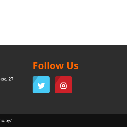
Follow Us
нзе, 27
mu.by/