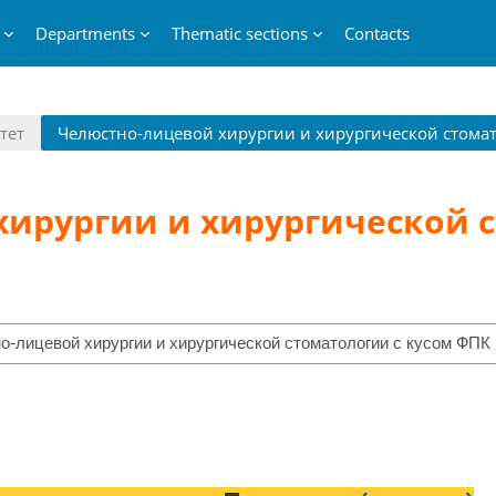
Departments
Thematic sections
Contacts
тет
Челюстно-лицевой хирургии и хирургической стомато
ирургии и хирургической с
courses