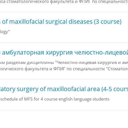
рса стоматологического факультета и ФПИГ по специальност
f maxillofacial surgical diseases (3 course)
logy"
 амбулаторная хирургия челюстно-лицевой 
м разделам дисциплины "Челюстно-лицевая хирургия и ам
логического факультета и ФПИГ по специальности "Стоматол
atory surgery of maxilloofacial area (4-5 cour
 schedule of MFS for 4 course english language students