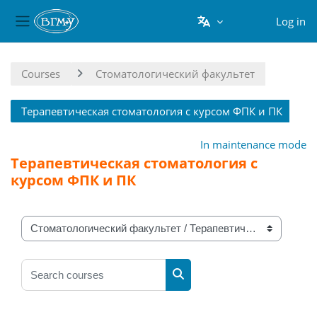
Log in
Side panel
Skip to main content
Courses
Стоматологический факультет
Терапевтическая стоматология с курсом ФПК и ПК
In maintenance mode
Терапевтическая стоматология с
курсом ФПК и ПК
Course categories
Search courses
Search courses