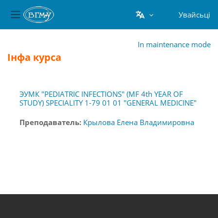
Увайсьці
Бакавая панэль
Прапусьціць да асноўнага кантэнту
In maintenance mode
Інфа курса
ЭУМК "PEDIATRIC INFECTIONS" (MF 4th YEAR OF
STUDY) SPECIALITY 1-79 01 01 "GENERAL MEDICINE"
Преподаватель:
Крылова Елена Владимировна